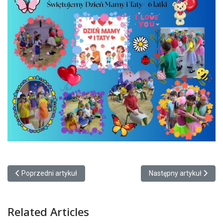
Poprzedni artykuł: Piknik na trawie - pieczonki
Następny artykuł: Dzie
Poprzedni artykuł
Następny artykuł
Related Articles