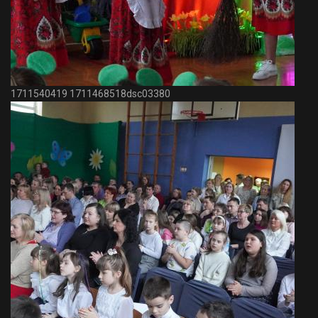
1711540419 1711468518dsc03380