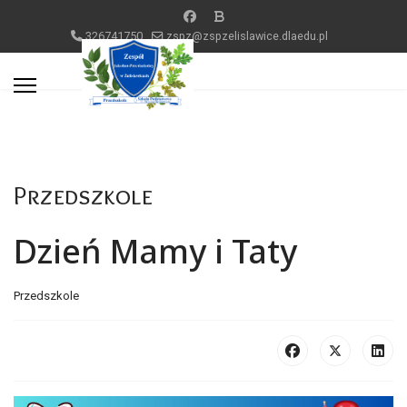
326741750
zspz@zspzelislawice.dlaedu.pl
Przedszkole
Dzień Mamy i Taty
Przedszkole