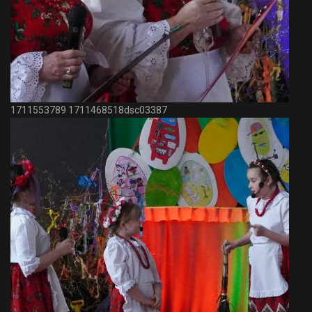
1711553789 1711468518dsc03387