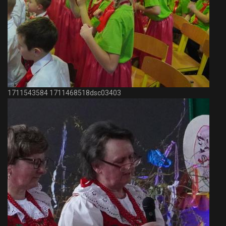
1711543584 1711468518dsc03403