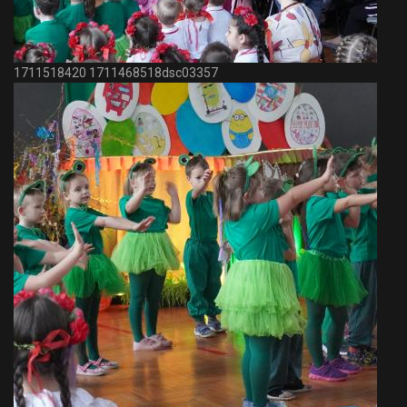
1711518420 1711468518dsc03357