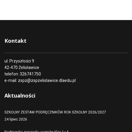
Kontakt
ul. Przyszłości 9
42-470 Żelisławice
telefon: 326741750
e-mail: zspz@zspzelislawice.dlaedu.pl
Aktualności
SZKOLNY ZESTAW PODRĘCZNIKÓW ROK SZKOLNY 2026/2027
24 lipiec 2026
Nadmorska przygoda uczniów klas 1–4